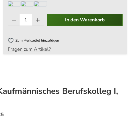
Produkt Anzahl: Gib den ge
In den Warenkorb
Zum Merkzettel hinzufügen
Fragen zum Artikel?
aufmännisches Berufskolleg I,
25