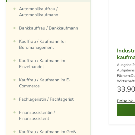
Automobilkauffrau /
Automobilkaufmann
Bankkauffrau / Bankkaufmann
Kauffrau / Kaufmann für
Büromanagement
Industr
kaufm
Kauffrau / Kaufmann im
Ausgabe 2
Einzelhandel
Aufgabens
Fächern:De
Kauffrau / Kaufmann im E-
Wirtschaft
Commerce
Regul
Prüfungen 
33,90
Sommer 20
Steuerung 
Fachlageristin / Fachlagerist
Preise inkl
von Winte
2025)Lösun
Finanzassistentin /
Bände im S
Finanzassistent
Lösungen 
Kauffrau / Kaufmann im Groß-