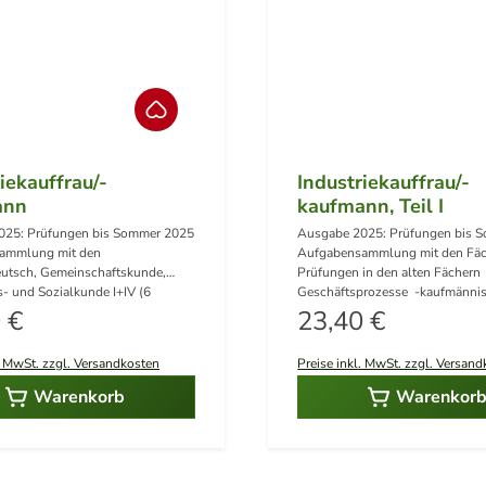
iekauffrau/-
Industriekauffrau/-
ann
kaufmann, Teil I
025: Prüfungen bis Sommer 2025
Ausgabe 2025: Prüfungen bis 
ammlung mit den
Aufgabensammlung mit den Fäche
utsch, Gemeinschaftskunde,
Prüfungen in den alten Fächern 
s- und Sozialkunde I+IV (6
Geschäftsprozesse -kaufmännische
ärer Preis:
von Winter 2022/2023 bis
Regulärer Preis:
Steuerung und Kontrolle (Winter
 €
23,40 €
25) Geschäftsprozesse,
2020/2021 bis Sommer 2025) Mit der
und Kontrolle (je 10 Prüfungen
Zuordnung der künftig relevante
. MwSt. zzgl. Versandkosten
Preise inkl. MwSt. zzgl. Versan
r 2020/2021 bis Sommer
1 und 2 sowie 4-7 für den Indus
gsvorschläge für alle Fächer. 2
/Industriekaufmann, Teil 1
Warenkorb
Warenkor
et ( 1 Band Aufgaben + 1 Band
Lösungsvorschläge 2 Bände im S
)
Aufgaben + 1 Band Lösungen )