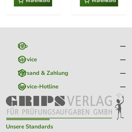
Warenkorb
Warenkorb
Band Aufgaben + 1
2025) Fahrzeugvertrieb
Band Lösungen )
sprozesse und
Finanzdienstleistungen,
Kaufmännische
Unterstützungsprozess
e (je 10 Prüfungen von
Winter 2020/2021 bis
Sommer
Info
2025)Lösungsvorschlä
ge für alle Fächer. 2
Bände im Set ( 1 Band
Service
Aufgaben + 1 Band
Lösungen )
Versand & Zahlung
Service-Hotline
Unsere Standards