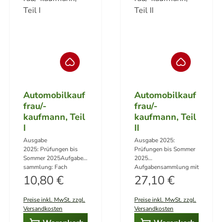
Automobilkauf
Automobilkauf
frau/-
frau/-
kaufmann, Teil
kaufmann, Teil
I
II
Ausgabe
Ausgabe 2025:
2025: Prüfungen bis
Prüfungen bis Sommer
Sommer 2025Aufgaben
2025
sammlung: Fach
Aufgabensammlung mit
Regulärer Preis:
Warenwirtschafts- und
Regulärer Preis:
den Fächern:Deutsch,
10,80 €
27,10 €
Werkstattprozesse 10
Gemeinschaftskunde,
Prüfungen (Winter
Wirtschafts- und
Preise inkl. MwSt. zzgl.
Preise inkl. MwSt. zzgl.
2020/2021 bis Sommer
Sozialkunde I+III (6
Versandkosten
Versandkosten
2025) Lösungsvorschl
Prüfungen von Winter
äge: 2 Bände im Set ( 1
2022/2023 bis Sommer