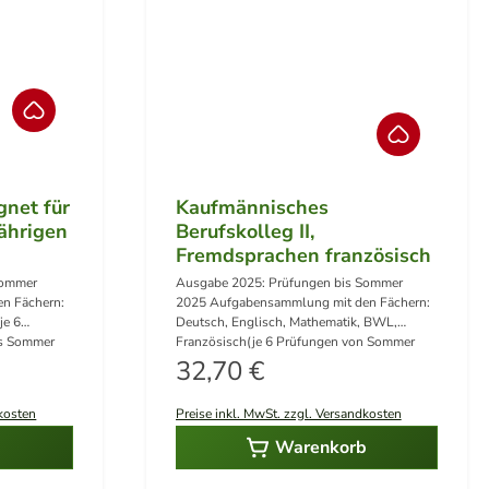
gnet für
Kaufmännisches
ährigen
Berufskolleg II,
Fremdsprachen französisch
Sommer
Ausgabe 2025: Prüfungen bis Sommer
n Fächern:
2025 Aufgabensammlung mit den Fächern:
je 6
Deutsch, Englisch, Mathematik, BWL,
is Sommer
Französisch(je 6 Prüfungen von Sommer
e Fächer
Regulärer Preis:
2020 bis Sommer 2025)Lösungsvorschläge
32,70 €
 1 Band
für alle Fächer außer Deutsch 2 Bände im
Set ( 1 Band Aufgaben + 1 Band Lösungen )
dkosten
Preise inkl. MwSt. zzgl. Versandkosten
nlagen
Hier können kostenlos die dazugehörigen
stehen 2025
Anlagen heruntergeladen
b
Warenkorb
werdenHörverstehen 2025 Englisch als
mp3Hier herunterladen Hörverstehen 2025