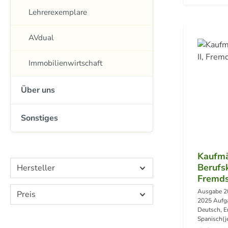
Lehrerexemplare
AVdual
Immobilienwirtschaft
Über uns
Sonstiges
Kaufmä
Berufsk
Hersteller
Fremds
Ausgabe 2
Preis
2025 Aufg
Deutsch, E
Spanisch(j
bis Sommer