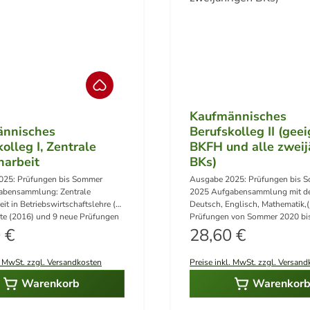
Kaufmännisches
nnisches
Berufskolleg II (geei
olleg I, Zentrale
BKFH und alle zweij
narbeit
BKs)
025: Prüfungen bis Sommer
Ausgabe 2025: Prüfungen bis 
abensammlung: Zentrale
2025 Aufgabensammlung mit de
it in Betriebswirtschaftslehre (1
Deutsch, Englisch, Mathematik,(
ete (2016) und 9 neue Prüfungen
Prüfungen von Sommer 2020 b
ärer Preis:
r 2017 bis Sommer 2025) Die
Regulärer Preis:
2025)Lösungsvorschläge für all
 €
28,60 €
ung 2020 ist Corona bedingt
außer Deutsch 2 Bände im Set (
n!Lösungsvorschläge 2 Bände im
Aufgaben + 1 Band Lösungen ) Hier können
. MwSt. zzgl. Versandkosten
Preise inkl. MwSt. zzgl. Versan
nd Aufgaben + 1 Band Lösungen )
kostenlos die dazugehörigen A
heruntergeladen werdenHörver
Warenkorb
Warenkor
Englisch als mp3Hier herunterladen
Hörverstehen 2024 Englisch als mp3 Hier