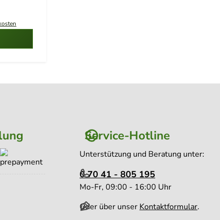
le Fächer
dkosten
 1 Band
b
nlagen
stehen 2025
sch
sch
nterladen
lung
Service-Hotline
rstehen
sch
Unterstützung und Beratung unter:
r Hier herunterladen
0 70 41 - 805 195
Mo-Fr, 09:00 - 16:00 Uhr
Oder über unser
Kontaktformular
.