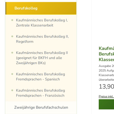
Berufskolleg
Kaufmännisches Berufskolleg I,
Zentrale Klassenarbeit
Kaufmännisches Berufskolleg II,
Regelform
Kaufmä
Kaufmännisches Berufskolleg II
Berufsk
(geeignet für BKFH und alle
Klasse
Zweijährigen BKs)
Ausgabe 2
2025 Aufg
Kaufmännisches Berufskolleg
Klassenarbe
Fremdsprachen - Spanisch
überarbeit
Regul
von Somme
13,90
Sommerprüf
Kaufmännisches Berufskolleg
ausgefalle
Fremdsprachen - Französisch
Preise inkl
Set ( 1 Ba
Zweijährige Berufsfachschulen