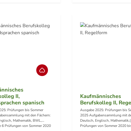
herunterladen Hörverstehen 2023 Engli
als mp3 Hier herunterladen Hörverstehen
2022 Englisch als mp3 im zip-OrdnerHier
herunterladen Hörverstehen 2021 Engli
als mp3 im zip-OrdnerHier heru
Hörverstehen 2020 Englisch als mp3 im zip-
OrdnerHier herunterladen Hörve
2019 Englisch als mp3 im zip-Ordner Hier
herunterladen Hörverstehen 2018 Engli
als mp3 im zip-Ordne
nnisches
olleg II,
Kaufmännisches
prachen spanisch
Berufskolleg II, Reg
025: Prüfungen bis Sommer
Ausgabe 2025: Prüfungen bis 
abensammlung mit den Fächern:
2025 Aufgabensammlung mit de
nglisch, Mathematik, BWL,
Deutsch, Englisch, Mathematik,(
e 6 Prüfungen von Sommer 2020
Prüfungen von Sommer 2020 b
 2025)Lösungsvorschläge für
2025) BWL Regelform (je 6 Prüfungen von