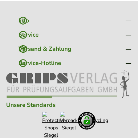
ge für alle Fächer. 2
Bände im Set ( 1 Band
Bände im Set ( 1 Band
Aufgaben + 1 Band
Aufgaben + 1 Band
Lösungen )
Lösungen )
Info
Service
Versand & Zahlung
Service-Hotline
Unsere Standards