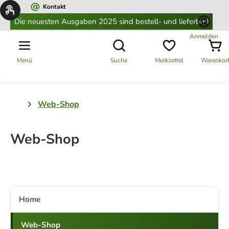
Kontakt
alt springen
Die neuesten Ausgaben 2025 sind bestell- und lieferbar!
Anmelden
Menü
Suche
Merkzettel
Warenkor
Web-Shop
Web-Shop
Home
Web-Shop