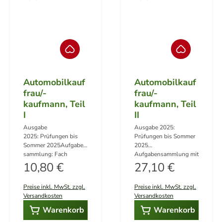
Automobilkauf
Automobilkauf
frau/-
frau/-
kaufmann, Teil
kaufmann, Teil
I
II
Ausgabe
Ausgabe 2025:
2025: Prüfungen bis
Prüfungen bis Sommer
Sommer 2025Aufgaben
2025
sammlung: Fach
Aufgabensammlung mit
Regulärer Preis:
Warenwirtschafts- und
Regulärer Preis:
den Fächern:Deutsch,
10,80 €
27,10 €
Werkstattprozesse 10
Gemeinschaftskunde,
Prüfungen (Winter
Wirtschafts- und
Preise inkl. MwSt. zzgl.
Preise inkl. MwSt. zzgl.
2020/2021 bis Sommer
Sozialkunde I+III (6
Versandkosten
Versandkosten
2025) Lösungsvorschl
Prüfungen von Winter
äge: 2 Bände im Set ( 1
2022/2023 bis Sommer
Warenkorb
Warenkorb
Band Aufgaben + 1
2025) Fahrzeugvertrieb