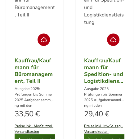
1 Lösungsvorschläge 2
werden. Siehe unten.
Bände im Set ( 1 Band
DownloadsITBM-
Aufgaben + 1 Band
Prüfung Vorlagen
Lösungen )
Winter 2025 als zip-
DateiHier herunterladen
ITBM-Prüfung Vorlagen
Sommer 2025 als zip-
Datei Hier
herunterladen ITBM-
Prüfung Vorlagen
Winter 2024 als zip-
Kauffrau/Kauf
Kauffrau/Kauf
Datei Hier
mann für
mann für
herunterladen ITBM-
Büromanagem
Spedition- und
Prüfung Vorlagen
ent, Teil II
Logistikdienstl
Sommer 2024 als zip-
Datei Hier
eistung
Ausgabe 2025:
Ausgabe 2025:
herunterladen ITBM-
Prüfungen bis Sommer
Prüfungen bis Sommer
Prüfung Vorlagen
2025 Aufgabensammlu
2025 Aufgabensammlu
Winter 2023 als zip-
ng mit den
ng mit den
Datei Hier
Regulärer Preis:
Fächern: Deutsch,
Regulärer Preis:
Fächern: (nur die für
33,50 €
29,40 €
herunterladen ITBM-
Gemeinschaftskunde,
Baden-Württemberg
Prüfung Vorlagen
Wirtschafts- und
spezifischen
Sommer 2023 als zip-
Preise inkl. MwSt. zzgl.
Preise inkl. MwSt. zzgl.
Sozialkunde (KB I-III) (6
Fächer) Deutsch,
Datei Hier
Versandkosten
Versandkosten
Prüfungen von Winter
Gemeinschaftskunde,
herunterladen ITBM-