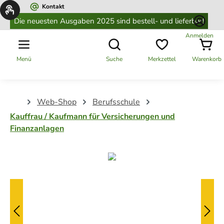
Kontakt
alt springen
Die neuesten Ausgaben 2025 sind bestell- und lieferbar!
Anmelden
Menü
Suche
Merkzettel
Warenkorb
Web-Shop
Berufsschule
Kauffrau / Kaufmann für Versicherungen und
Finanzanlagen
Bildergalerie überspringen