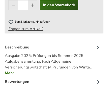
Produkt Anzahl: Gib den gewü
In den Warenkorb
Zum Merkzettel hinzufügen
Fragen zum Artikel?
Beschreibung
Ausgabe 2025: Prüfungen bis Sommer 2025
Aufgabensammlung: Fach Allgemeine
Versicherungswirtschaft (4 Prüfungen von Winte…
Mehr
Bewertungen