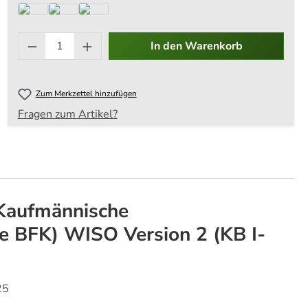
Produkt Anzahl: Gib den ge
In den Warenkorb
Zum Merkzettel hinzufügen
Fragen zum Artikel?
"Kaufmännische
e BFK) WISO Version 2 (KB I-
25